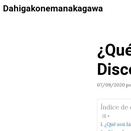
Saltar
Dahigakonemanakagawa
al
contenido
¿Qué
Disc
07/09/2020
p
Índice de
¿Qué son l