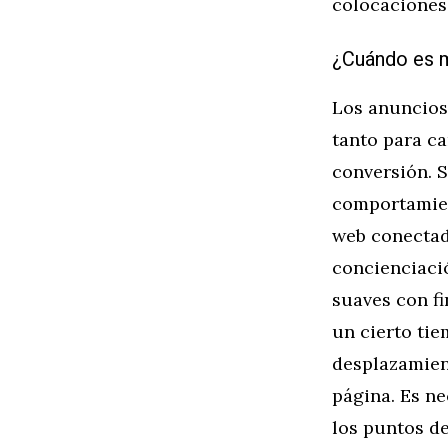
colocaciones
¿Cuándo es m
Los anuncios
tanto para c
conversión. 
comportamien
web conectad
concienciaci
suaves con f
un cierto tie
desplazamient
página. Es ne
los puntos d