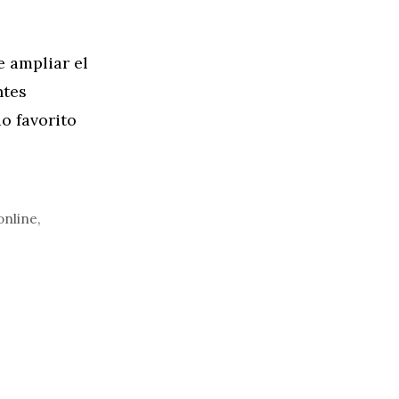
e ampliar el
ntes
o favorito
online
,