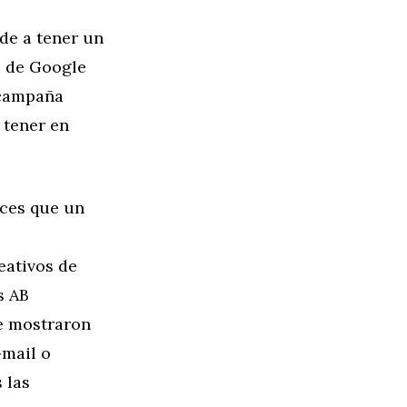
de a tener un
s de Google
 campaña
 tener en
eces que un
eativos de
s AB
se mostraron
Gmail o
 las