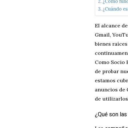
¿Cómo func
¿Cuándo es
El alcance d
Gmail, YouTu
bienes raíces
continuament
Como Socio P
de probar nue
estamos cubr
anuncios de G
de utilizarlo
¿Qué son las