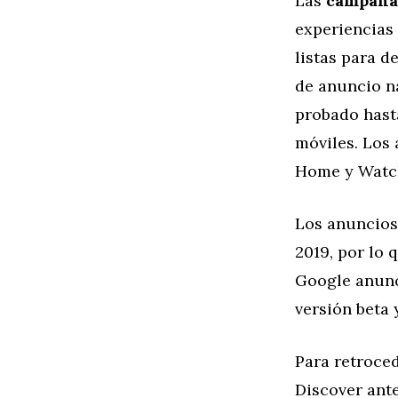
Las
campañas
experiencias 
listas para 
de anuncio n
probado hasta
móviles. Los
Home y Watch
Los anuncios
2019, por lo 
Google anunc
versión beta 
Para retroce
Discover ant