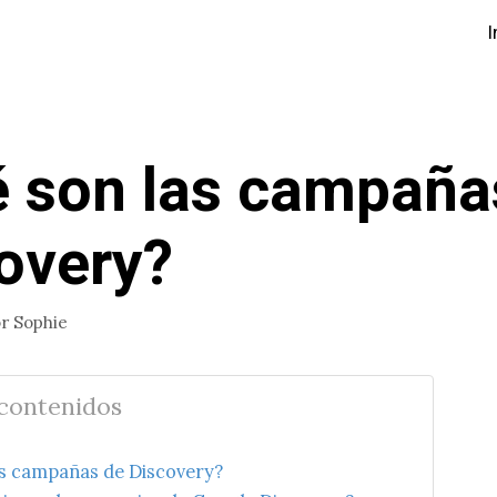
I
 son las campaña
overy?
or
Sophie
 contenidos
as campañas de Discovery?