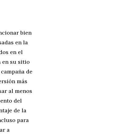
ncionar bien
adas en la
dos en el
en su sitio
a campaña de
ersión más
sar al menos
iento del
taje de la
ncluso para
ar a