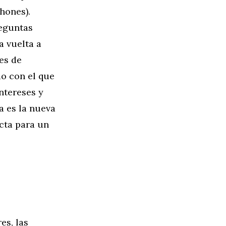
hones).
reguntas
a vuelta a
es de
do con el que
ntereses y
a es la nueva
cta para un
es, las