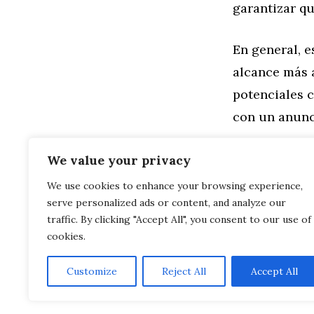
garantizar q
En general, 
alcance más a
potenciales 
con un anunci
Categorías
Marketing
We value your privacy
Etiquetas
Campañas de
We use cookies to enhance your browsing experience,
Publicidad
serve personalized ads or content, and analyze our
Consumo en 
Porsche o A
traffic. By clicking "Accept All", you consent to our use of
cookies.
Customize
Reject All
Accept All