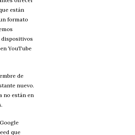
antes ofrecer
 que están
 un formato
hemos
 dispositivos
s en YouTube
iembre de
stante nuevo.
a no están en
.
 Google
Feed que