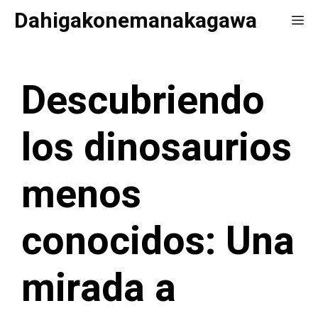
Saltar
Dahigakonemanakagawa
Me
al
contenido
Descubriendo
los dinosaurios
menos
conocidos: Una
mirada a