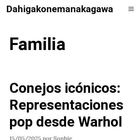
Saltar
Dahigakonemanakagawa
Me
al
contenido
Familia
Conejos icónicos:
Representaciones
pop desde Warhol
15/05/2025
por
Sophie