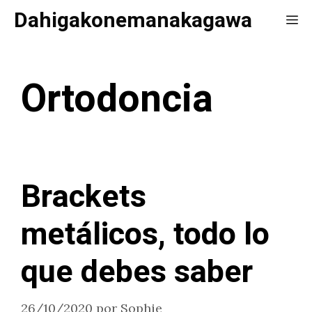
Saltar
Dahigakonemanakagawa
Me
al
contenido
Ortodoncia
Brackets
metálicos, todo lo
que debes saber
26/10/2020
por
Sophie