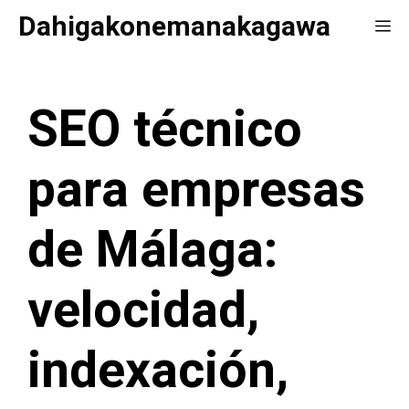
Saltar
Dahigakonemanakagawa
Me
al
contenido
SEO técnico
para empresas
de Málaga:
velocidad,
indexación,