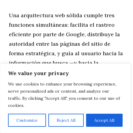
Una arquitectura web sólida cumple tres
funciones simultáneas: facilita el rastreo
eficiente por parte de Google, distribuye la
autoridad entre las páginas del sitio de
forma estratégica, y guía al usuario hacia la
información que busca —y hacia la
conversión— con el menor número de clics
We value your privacy
posible.
We use cookies to enhance your browsing experience,
serve personalized ads or content, and analyze our
Los principios de una arquitectura SEO
traffic. By clicking "Accept All", you consent to our use of
efectiva
cookies.
La regla de los tres clics.
Cualquier página
Customize
Reject All
Accept All
importante del sitio debe ser accesible