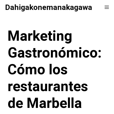
Saltar
Dahigakonemanakagawa
Me
al
contenido
Marketing
Gastronómico:
Cómo los
restaurantes
de Marbella