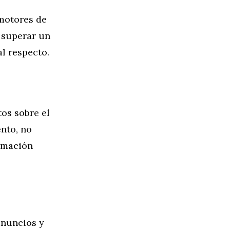
motores de
e superar un
l respecto.
os sobre el
nto, no
ormación
anuncios y