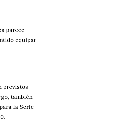
os parece
ntido equipar
n previstos
rgo, también
para la Serie
0.