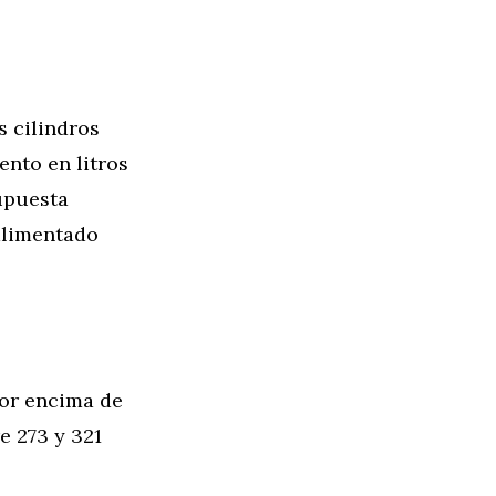
s cilindros
nto en litros
supuesta
alimentado
por encima de
e 273 y 321