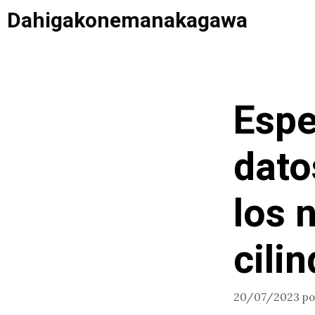
Saltar
Dahigakonemanakagawa
al
contenido
Espe
dato
los 
cili
20/07/2023
p