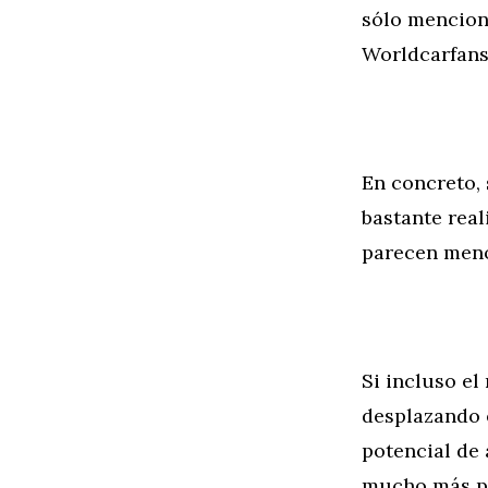
sólo menciona
Worldcarfans
En concreto, 
bastante real
parecen meno
Si incluso el
desplazando e
potencial de
mucho más pl