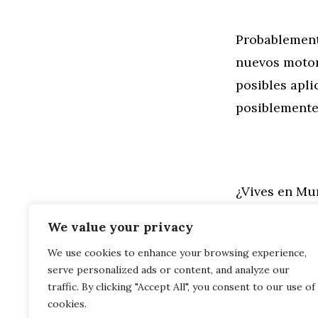
Probablement
nuevos motore
posibles apli
posiblemente
¿Vives en Mu
concesionar
We value your privacy
We use cookies to enhance your browsing experience,
Categorías
General
,
Mo
serve personalized ads or content, and analyze our
Enfermedad 
El anuncio 
traffic. By clicking "Accept All", you consent to our use of
cookies.