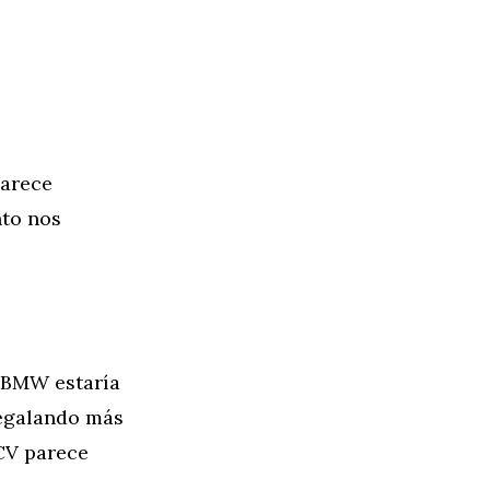
parece
nto nos
, BMW estaría
regalando más
 CV parece