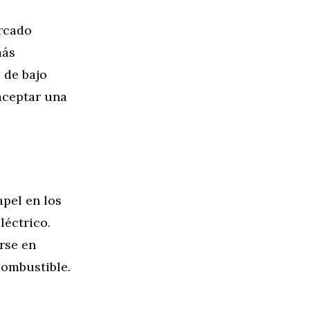
ercado
más
 de bajo
aceptar una
pel en los
léctrico.
rse en
combustible.