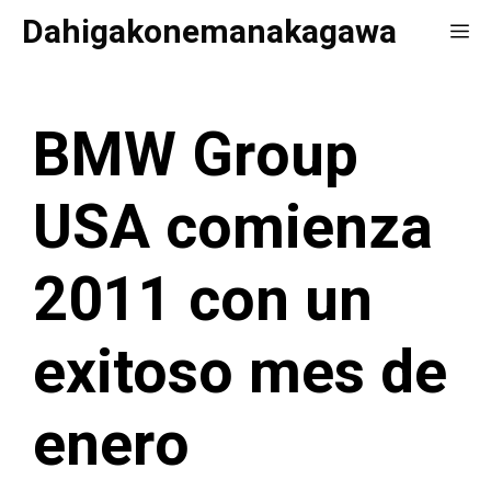
Saltar
Dahigakonemanakagawa
Me
al
contenido
BMW Group
USA comienza
2011 con un
exitoso mes de
enero